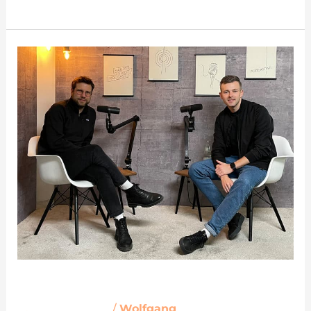
Podcast
aufnehmen
Podcast aufnehmen
A
,
Podcast-Wiki
/
Wolfgang