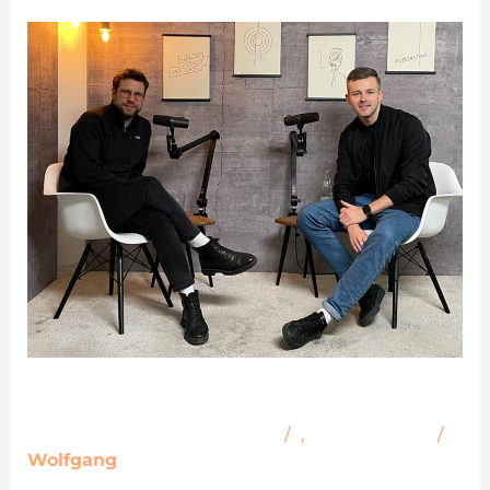
Ideen
und
Inhalte
Ideen und Inhalte
Schreibe einen Kommentar
/
I
,
Podcast-Wiki
/
Wolfgang