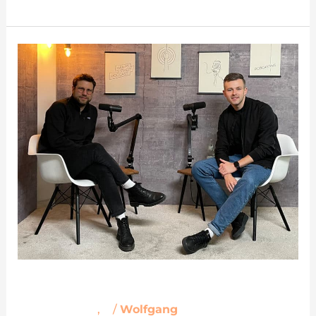
Podcast
Studio
einrichten
Podcast Studio einrichten
Podcast-Wiki
,
S
/
Wolfgang