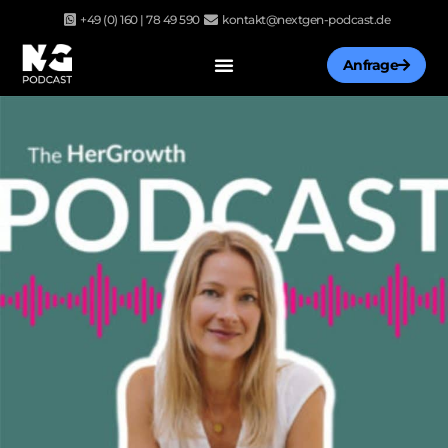
Zum
+49 (0) 160 | 78 49 590
kontakt@nextgen-podcast.de
Inhalt
springen
Anfrage