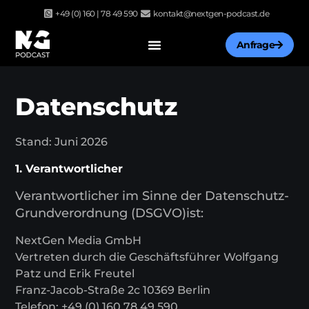
Zum
+49 (0) 160 | 78 49 590
kontakt@nextgen-podcast.de
Inhalt
springen
Anfrage
Datenschutz
Stand: Juni 2026
1. Verantwortlicher
Verantwortlicher im Sinne der Datenschutz-
Grundverordnung (DSGVO)ist:
NextGen Media GmbH
Vertreten durch die Geschäftsführer Wolfgang
Patz und Erik Freutel
Franz-Jacob-Straße 2c 10369 Berlin
Telefon: +49 (0) 160 78 49 590