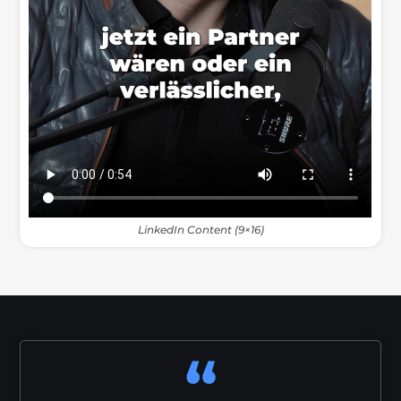
LinkedIn Content (9×16)
“