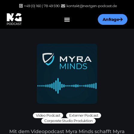
Zum
+49 (0) 160 | 78 49 590
kontakt@nextgen-podcast.de
Inhalt
springen
Anfrage
Video Podcast
Externer Podcast
Corporate Studio Produktion
Mit dem Videopodcast Myra Minds schafft Myra