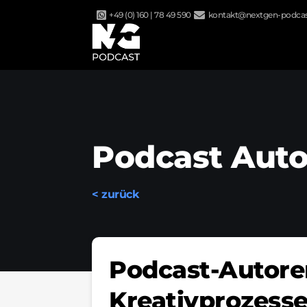
Zum
+49 (0) 160 | 78 49 590
kontakt@nextgen-podcas
Inhalt
springen
Podcast Aut
< zurück
Podcast-Autoren
Kreativprozess