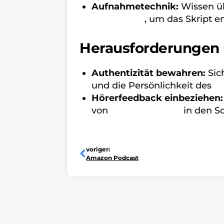
Aufnahmetechnik:
Wissen üb
Produktion
, um das Skript 
Herausforderungen
Authentizität bewahren:
Sich
und die Persönlichkeit des
H
Hörerfeedback einbeziehen:
von
Hörerfeedback
in den Sc
Zurück
voriger:
Amazon Podcast