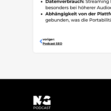
Datenverbrauch:
Streaming 
besonders bei höherer Audioq
Abhängigkeit von der Platt
gebunden, was die Portabilit
Zurück
voriger:
Podcast SEO