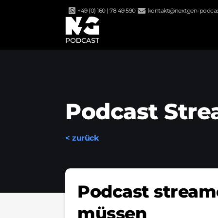
Zum
+49 (0) 160 | 78 49 590
kontakt@nextgen-podcas
Inhalt
springen
Podcast Str
< zurück
Podcast streame
müssen