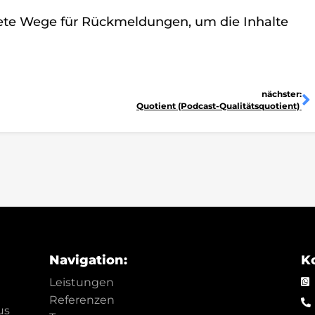
ete Wege für Rückmeldungen, um die Inhalte
N
nächster:
Quotient (Podcast-Qualitätsquotient)
Navigation:
K
Leistungen
Referenzen
us