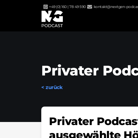
Zum
+49 (0) 160 | 78 49 590
kontakt@nextgen-podcas
Inhalt
springen
Privater Pod
< zurück
Privater Podcast
ausgewählte Hö