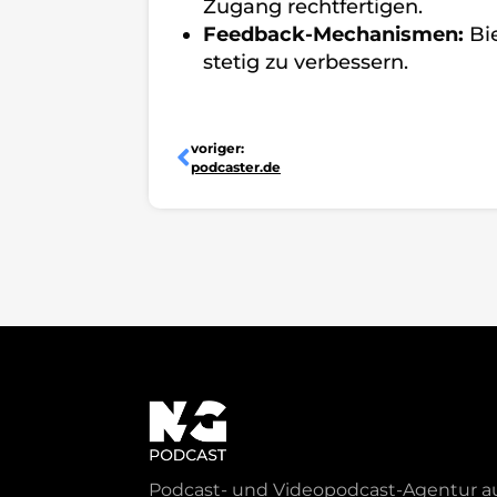
Zugang rechtfertigen.
Feedback-Mechanismen:
Bi
stetig zu verbessern.
Zurück
voriger:
podcaster.de
Podcast- und Videopodcast-Agentur a