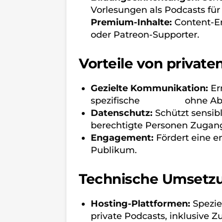
Vorlesungen als Podcasts für
Premium-Inhalte:
Content-Er
oder Patreon-Supporter.
Vorteile von private
Gezielte Kommunikation:
Erm
spezifische
Gruppen
ohne Abl
Datenschutz:
Schützt sensib
berechtigte Personen Zugan
Engagement:
Fördert eine e
Publikum.
Technische Umsetz
Hosting-Plattformen:
Spezie
private Podcasts, inklusive 